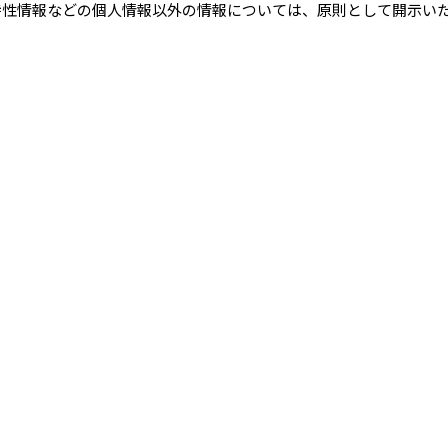
特性情報などの個人情報以外の情報については、原則として開示い
および削除）
報が誤った情報である場合には、当社が定める手続きにより、当社
することができます。
その請求に応じる必要があると判断した場合には、遅滞なく、当該
た場合、または訂正等を行わない旨の決定をしたときは遅滞なく、
停止等）
の範囲を超えて取り扱われているという理由、または不正の手段に
利用停止等」といいます。）を求められた場合には、遅滞なく必要
る必要があると判断した場合には、遅滞なく、当該個人情報の利用
行った場合、または利用停止等を行わない旨の決定をしたときは、
費用を有する場合その他利用停止等を行うことが困難な場合であって
この代替策を講じるものとします。
リシーの変更）
ーに別段の定めのある事項を除いて、ユーザーに通知することなく