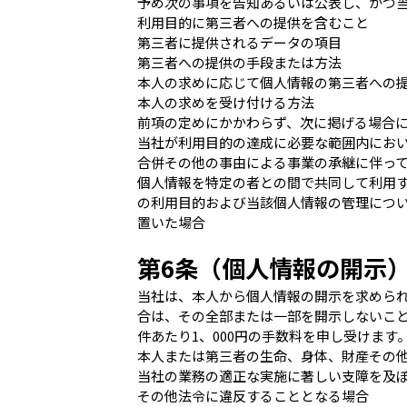
予め次の事項を告知あるいは公表し、かつ
利用目的に第三者への提供を含むこと
第三者に提供されるデータの項目
第三者への提供の手段または方法
本人の求めに応じて個人情報の第三者への
本人の求めを受け付ける方法
前項の定めにかかわらず、次に掲げる場合
当社が利用目的の達成に必要な範囲内にお
合併その他の事由による事業の承継に伴っ
個人情報を特定の者との間で共同して利用
の利用目的および当該個人情報の管理につ
置いた場合
第6条（個人情報の開示
当社は、本人から個人情報の開示を求めら
合は、その全部または一部を開示しないこ
件あたり1、000円の手数料を申し受けます
本人または第三者の生命、身体、財産その
当社の業務の適正な実施に著しい支障を及
その他法令に違反することとなる場合