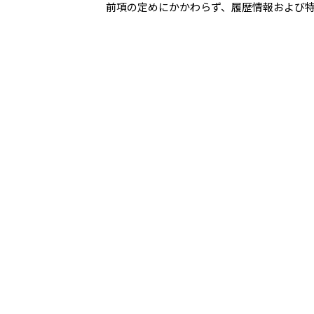
前項の定めにかかわらず、履歴情報および
第7条（個人情報の訂正
ユーザーは、当社の保有する自己の個人情
（以下、「訂正等」といいます。）を請求
当社は、ユーザーから前項の請求を受けて
当社は、前項の規定に基づき訂正等を行っ
第8条（個人情報の利用
当社は、本人から、個人情報が、利用目的
り、その利用の停止または消去（以下、「
前項の調査結果に基づき、その請求に応じ
当社は、前項の規定に基づき利用停止等を
前2項にかかわらず、利用停止等に多額の
なこれに代わるべき措置をとれる場合は、
第9条（プライバシーポ
本ポリシーの内容は、法令その他本ポリシ